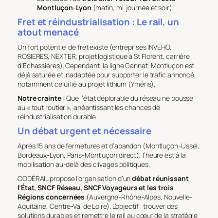
Montluçon-Lyon
(matin, mi-journée et soir).
Fret et réindustrialisation : Le rail, un
atout menacé
Un fort potentiel de fret existe (entreprises INVEHO,
ROSIERES, NEXTER, projet logistique à St Florent, carrière
d’Echassières). Cependant, la ligne Gannat-Montluçon est
déjà saturée et inadaptée pour supporter le trafic annoncé,
notamment celui lié au projet lithium (Yméris).
Notre crainte :
Que l’état déplorable du réseau ne pousse
au « tout routier », anéantissant les chances de
réindustrialisation durable.
Un débat urgent et nécessaire
Après 15 ans de fermetures et d’abandon (Montluçon-Ussel,
Bordeaux-Lyon, Paris-Montluçon direct), l’heure est à la
mobilisation au-delà des clivages politiques.
CODÉRAIL propose l’organisation d’un
débat réunissant
l’État, SNCF Réseau, SNCF Voyageurs et les trois
Régions concernées
(Auvergne-Rhône-Alpes, Nouvelle-
Aquitaine, Centre-Val de Loire). L’objectif : trouver des
solutions durables et remettre le rail au cœur de la stratégie