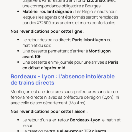
trajet vers Paris restera d’environ
3h20/3h50
, avec
une correspondance obligatoire à Bourges.
Matériel roulant dégradé :
Les Régiolis neufs pour
lesquels les agents ont été formés seront remplacés
par des X72500 plus anciens et moins confortables.
Nos revendications pour cette ligne :
Le retour des trains directs
Paris-Montluçon
du
matin et du soir.
Une desserte permettant d’arriver à
Montluçon
avant 10h
.
Une desserte en mi-journée pour une arrivée à
Paris
en début d’après-midi
.
Bordeaux – Lyon : L’absence intolérable
de trains directs
Montluçon est une des rares sous-préfectures sans liaison
ferroviaire directe ni avec sa préfecture de région (Lyon), ni
avec celle de son département (Moulins).
Nos revendications pour cette liaison :
Le retour d’un aller-retour
Bordeaux-Lyon
le matin et
le soir.
La création de
trois aller-retour TER directs